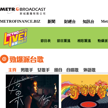
METROFINANCE.BIZ
Met
新聞
財經台
知訊台
節目表
節目重溫
精彩重溫
勁爆派