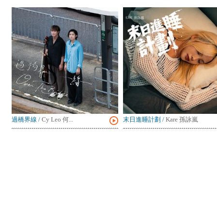
過橋界線
/
Cy Leo 何...
末日進睡計劃
/
Kare 孫詠嵐