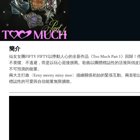
簡介
仙女女團FIFTY FIFTY以悸動人心的全新作品《Too Much Part 1
不畏懼、不逃避，而是以玩心迎接挑戰。歌曲以團體標誌性的活潑與俏皮
不可預測的能量。
兩大主打曲〈Eeny meeny miny moe〉描繪關係初始的緊張互動。兩首歌以
標誌性的可愛與自信能量無限擴散。