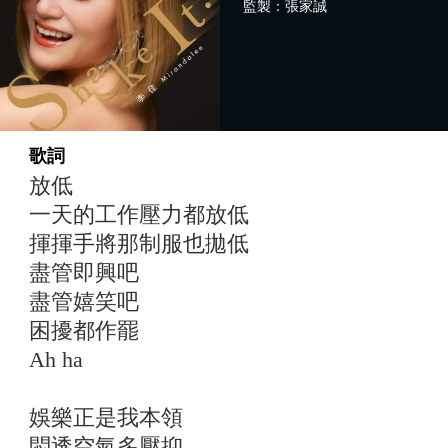
監製：張家誠
歌詞
放低
一天的工作壓力都放低
揮揮手將那制服也拋低
盡管即興吧
盡管嬉笑吧
困擾都作罷
Ah ha
娛樂正是我本領
悶透空氣多壓抑