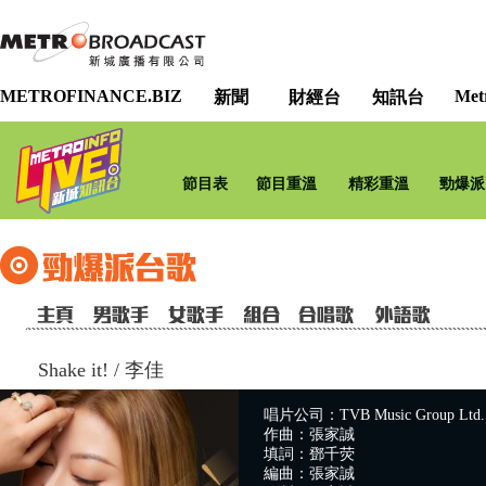
METROFINANCE.BIZ
Met
新聞
財經台
知訊台
節目表
節目重溫
精彩重溫
勁爆派
Shake it!
/
李佳
唱片公司：TVB Music Group Ltd.
作曲：張家誠
填詞：鄧千荧
編曲：張家誠