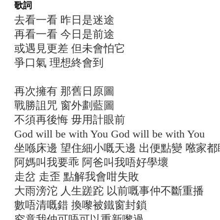
歌詞
去看一看 昨日是迷途
再看一看 今日是前途
或遇見更差 但未會怕它
爭口氣 理想終會到
再次擁有 那舊日原圖
戰勝詛咒 窗外劃藍圖
不須再後悔 毋用計眼前
God will be with You God will be with You
坐喺床邊 望住細小嘅天邊 出便點變 𠵱家
阿媽叫我要乖 阿爸叫我唔好學壞
走岔 走歪 點解我會咁失敗
大雨滂沱 人生蹉跎 以前嘅事仲不斷重播
數唔清嘅錯 換嚟被鐵窗封鎖
究竟我仲可唔可以重新嚟過