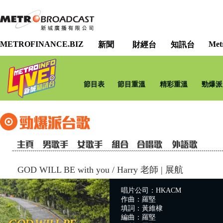
METROFINANCE.BIZ
Met
新聞
財經台
知訊台
節目表
節目重溫
精彩重溫
勁爆派
GOD WILL BE with you
/
Harry 老師 | 展航
唱片公司：HKACM
作曲：羅堅
填詞：黃維棣
編曲：羅堅