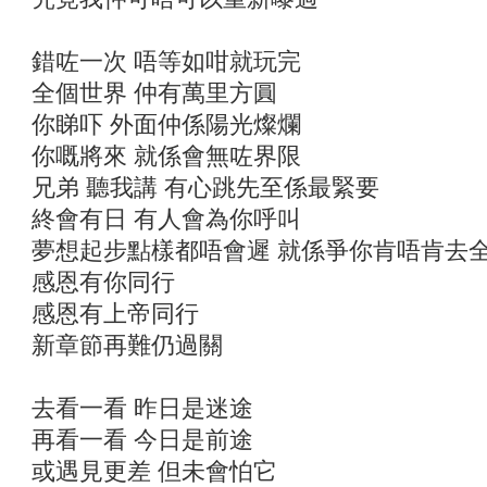
錯咗一次 唔等如咁就玩完
全個世界 仲有萬里方圓
你睇吓 外面仲係陽光燦爛
你嘅將來 就係會無咗界限
兄弟 聽我講 有心跳先至係最緊要
終會有日 有人會為你呼叫
夢想起步點樣都唔會遲 就係爭你肯唔肯去
感恩有你同行
感恩有上帝同行
新章節再難仍過關
去看一看 昨日是迷途
再看一看 今日是前途
或遇見更差 但未會怕它