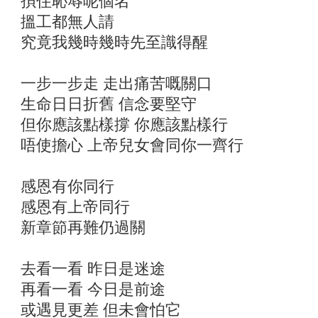
孭住恥辱呢個名
搵工都無人請
究竟我幾時幾時先至識得醒
一步一步走 走出痛苦嘅關口
生命日日折舊 信念要堅守
但你應該點樣撐 你應該點樣行
唔使擔心 上帝兒女會同你一齊行
感恩有你同行
感恩有上帝同行
新章節再難仍過關
去看一看 昨日是迷途
再看一看 今日是前途
或遇見更差 但未會怕它