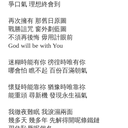
爭口氣 理想終會到
再次擁有 那舊日原圖
戰勝詛咒 窗外劃藍圖
不須再後悔 毋用計眼前
God will be with You
迷糊時能有你 徬徨時唯有你
哪會怕 瞧不起 百份百滿朝氣
懷疑時能靠祢 猶豫時唯靠祢
能重頭 尋新機 發現永生福氣
我徹夜難眠 我淚濕兩面
幾多天 幾多年 先解得開呢條鐵鏈