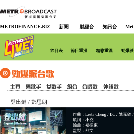
METROFINANCE.BIZ
Met
新聞
財經台
知訊台
節目表
節目重溫
精彩重溫
勁爆派
登出鍵
/
鄧思朗
作曲：Lesta Cheng / BC / 陳嘉銘
填詞：小克
編曲：褚振東
監製：舒文