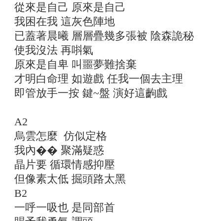
從來是自己 原來是自己
我困在我 這灰色陣地
已蓋著晨曦 層層疊幾多張被 陰森詭秘
使我沒法 再唞氣
原來是自卑 叫噩夢難捨棄
才明白命理 如遊戲 任我一個去主理
即管放手一按 鍵~盤 演好這齣戲
A2
烏雲怎麼 仿似定格
我內�� 聚滿疑惑
晶片要 循環情感抑壓
但像素太低 掘頭路太黑
B2
一呼一吸也 是同部首