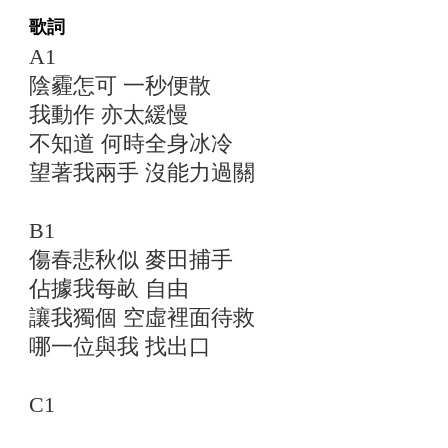
歌詞
A1
陰霾怎可 一秒便散
我動作 亦太緩慢
不知道 何時全身冰冷
望著我兩手 沒能力過關
B1
傷春悲秋似 麥田捕手
佔據我每畝 自由
讓我獨個 空虛裡面待救
哪一位與我 找出口
C1