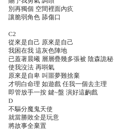
賜予我勇氣 調頭
別再獨個 空間裡面內疚
讓脆弱角色 舔傷口
C2
從來是自己 原來是自己
我困在我 這灰色陣地
已蓋著晨曦 層層疊幾多張被 陰森詭秘
使我沒法 再唞氣
原來是自卑 叫噩夢難捨棄
才明白命理 如遊戲 任我一個去主理
即管放手一按 鍵~盤 演好這齣戲
D
不驅分魔鬼天使
就當勝敗全是玩意
將故事全棄置