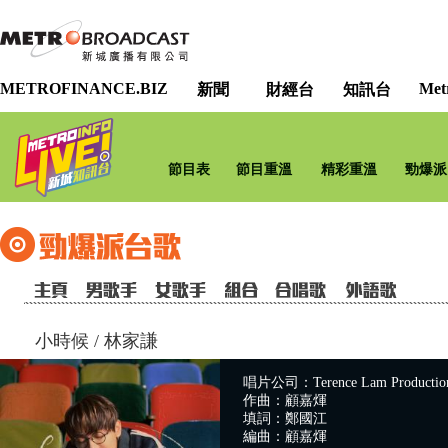
METROFINANCE.BIZ
Met
新聞
財經台
知訊台
節目表
節目重溫
精彩重溫
勁爆派
小時候
/
林家謙
唱片公司：Terence Lam Production
作曲：顧嘉煇
填詞：鄭國江
編曲：顧嘉煇