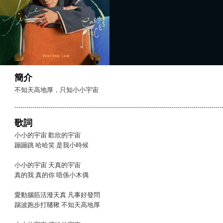
簡介
不知天高地厚，只知小小宇宙
歌詞
小小的宇宙 歡欣的宇宙
蹦蹦跳 哈哈笑 是我小時候
小小的宇宙 天真的宇宙
真的我 真的你 唔係小木偶
愛動腦筋活潑天真 凡事好發問
踢波跑步打韆鞦 不知天高地厚