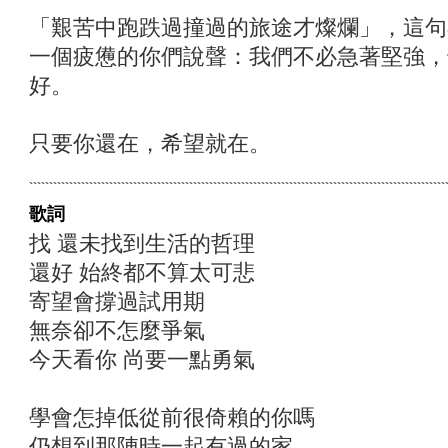
「艱苦中跑跌過撞過的旅途才燦爛」，這句
一個疲憊的你們說聲：我們不必急著堅強，
好。
只要你還在，希望就在。
歌詞
找 還未找到生活的哲理
還好 始終都不算太可悲
寄望會撐過試用期
無奈卻不怎麼爭氣
今天看你 尚要一點勇氣
學會怎掉低從前很倚賴的你嗎
仍想到那陣時一起有過的家