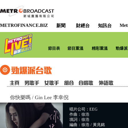
METROFINANCE.BIZ
Met
新聞
財經台
知訊台
節目表
節目重溫
精彩重溫
勁爆派
你快樂嗎
/
Gin Lee 李幸倪
唱片公司：EEG
作曲：徐浩
填詞：徐浩
編曲：徐浩 / 黃兆銘