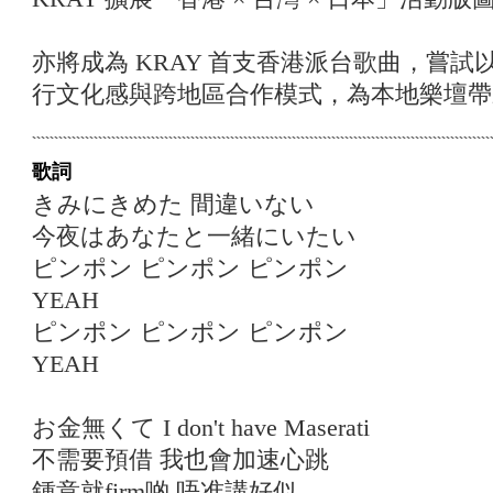
亦將成為 KRAY 首支香港派台歌曲，嘗
行文化感與跨地區合作模式，為本地樂壇帶
歌詞
きみにきめた 間違いない
今夜はあなたと一緒にいたい
ピンポン ピンポン ピンポン
YEAH
ピンポン ピンポン ピンポン
YEAH
お金無くて I don't have Maserati
不需要預借 我也會加速心跳
鍾意就firm啲 唔准講好似