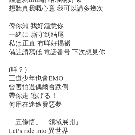
想聽真我嘅心意 我可以講多幾次
俾你知 我好鍾意你
一緒に 廝守到結尾
私は正直 冇咩好揭祕
備註請寫低 電話番号 下次想見你
(咩？）
王道少年也會EMO
曾害怕過偶爾會跌倒
帶你走 逃げる！
何用在迷途發惡夢
「五條悟」「領域展開」
Let‘s ride into 異世界