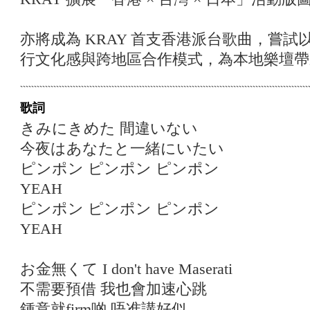
亦將成為 KRAY 首支香港派台歌曲，嘗
行文化感與跨地區合作模式，為本地樂壇帶
歌詞
きみにきめた 間違いない
今夜はあなたと一緒にいたい
ピンポン ピンポン ピンポン
YEAH
ピンポン ピンポン ピンポン
YEAH
お金無くて I don't have Maserati
不需要預借 我也會加速心跳
鍾意就firm啲 唔准講好似