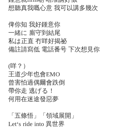
想聽真我嘅心意 我可以講多幾次
俾你知 我好鍾意你
一緒に 廝守到結尾
私は正直 冇咩好揭祕
備註請寫低 電話番号 下次想見你
(咩？）
王道少年也會EMO
曾害怕過偶爾會跌倒
帶你走 逃げる！
何用在迷途發惡夢
「五條悟」「領域展開」
Let‘s ride into 異世界