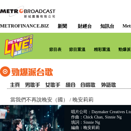
METROFINANCE.BIZ
Met
新聞
財經台
知訊台
節目表
節目重溫
精彩重溫
勁爆派
當我們不再說晚安（國）
/
晚安莉莉
唱片公司：Daymaker Creatives Lt
作曲：Chick Chan, Sinnie Ng
填詞：Sinnie Ng
編曲：晚安莉莉