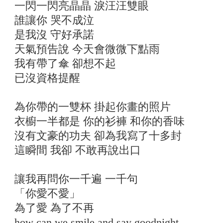
一閃一閃亮晶晶 淚汪汪雙眼
誰讓你 哭不成泣
是我沒 守好承諾
天氣預告說 今天會微微下點雨
我有帶了傘 卻想不起
已沒資格提醒
為你帶的一雙杯 掛起你畫的照片
衣櫥一半都是 你的衫褲 和你的香味
沒有文豪的功夫 卻為我寫了十多封
這瞬間 我卻 不敢再說出口
讓我再問你一千遍 一千句
「你愛不愛」
為了愛 為了不再
how can we smile and say goodnight