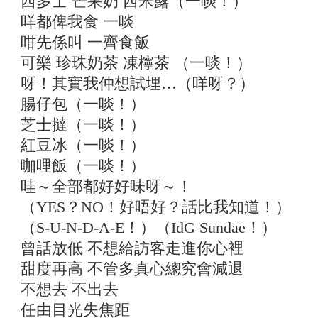
西多士 芒果奶 西米露（一啖！）
咩都俾我食 一啖
咁先係叫 一齊食飯
可樂 珍珠奶茶 凍檸茶 （一啖！）
呀！其實我仲想試埋…（咩呀？）
腸仔包（一啖！）
芝士撻（一啖！）
紅豆冰（一啖！）
咖哩飯（一啖！）
哇～全部都好好味呀～！
（YES？NO！好唔好？話比我知道！）
（S-U-N-D-A-E！）（IdG Sundae！）
曾話放低 不想給訪客走進你心裡
甜度再高 不管多真心總究會減退
不想去 不出去
任由目光失焦距