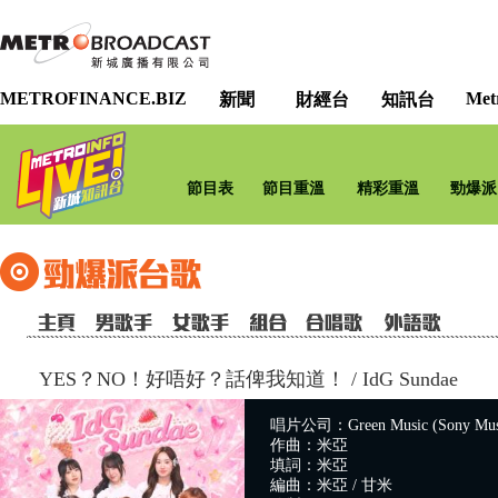
METROFINANCE.BIZ
Met
新聞
財經台
知訊台
節目表
節目重溫
精彩重溫
勁爆派
YES？NO！好唔好？話俾我知道！
/
IdG Sundae
唱片公司：Green Music (Sony Mus
作曲：米亞
填詞：米亞
編曲：米亞 / 甘米