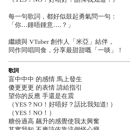
每一句歌詞，都好似鼓起勇氣問一句：
「你…鍾唔鍾意….？」
繼續與 VTuber 創作人「米亞」結伴，
同作同唱同食，分享最甜甜嘅「一啖」！
歌詞
盲中中中 的感情 馬上發生
傻更更更 的表情 請給指引
望你的反應 手還是在震
（YES？NO！好唔好？話比我知道! ）
（YES！NO！）
糖份過高 飆升的感覺使我太興奮
其實我知 不應該依靠這個怪心癮