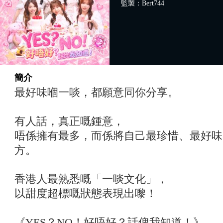
監製：Bert744
簡介
最好味嗰一啖，都願意同你分享。
有人話，真正嘅鍾意，
唔係擁有最多，而係將自己最珍惜、最好味
方。
香港人最熟悉嘅「一啖文化」，
以甜度超標嘅狀態表現出嚟！
《YES？NO！好唔好？話俾我知道！》