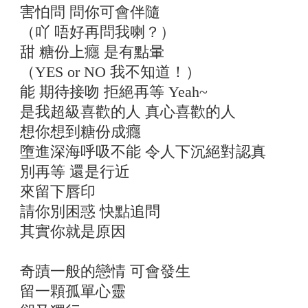
害怕問 問你可會伴隨
（吖 唔好再問我喇？）
甜 糖份上癮 是有點暈
（YES or NO 我不知道！）
能 期待接吻 拒絕再等 Yeah~
是我超級喜歡的人 真心喜歡的人
想你想到糖份成癮
墮進深海呼吸不能 令人下沉絕對認真
別再等 還是行近
來留下唇印
請你別困惑 快點追問
其實你就是原因
奇蹟一般的戀情 可會發生
留一顆孤單心靈