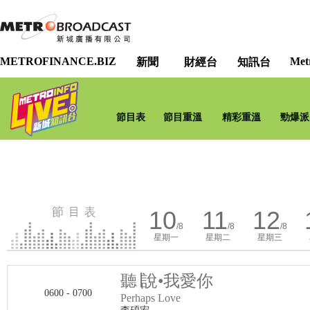
METROFINANCE.BIZ
Met
新聞
財經台
知訊台
節目表
節目重溫
精彩重溫
勁爆派
10
11
12
/8
/8
/8
星期一
星期二
星期三
聽∣說•我愛你
0600 - 0700
Perhaps Love