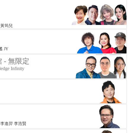
 黃筠兒
遙 JY
 - 無限定
edge Infinity
 李進羿 李浩賢