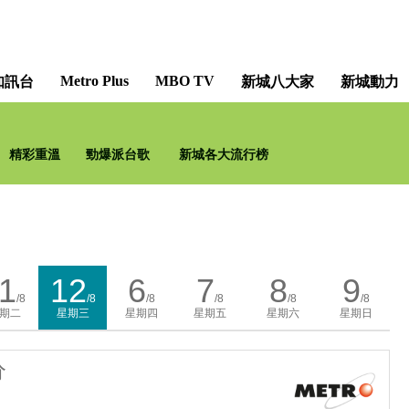
Metro Plus
MBO TV
知訊台
新城八大家
新城動力
灣區聲勢
精彩重溫
勁爆派台歌
新城各大流行榜
T.MA
1
12
6
7
8
9
/8
/8
/8
/8
/8
/8
期二
星期三
星期四
星期五
星期六
星期日
分