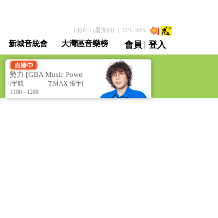
8月6日 (星期四)
｜
31
°C
66
%
|
新城音統會
大灣區音樂榜
會員
登入
直播 / 重溫
力 [GBA Music Power]
灣區聲勢力 [GBA Music Power]
X 張宇航
T.MAX 張宇航
1100 - 1200