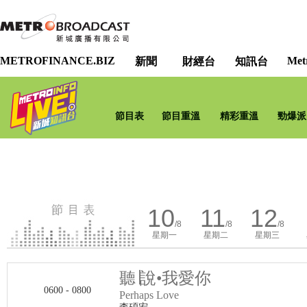
METROFINANCE.BIZ
Met
新聞
財經台
知訊台
節目表
節目重溫
精彩重溫
勁爆派
10
11
12
/8
/8
/8
星期一
星期二
星期三
聽∣說•我愛你
0600 - 0800
Perhaps Love