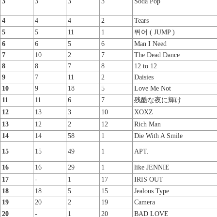
3
3
3
3
Soda Pop
4
4
4
2
Tears
5
5
11
1
뛰어 ( JUMP )
6
6
5
6
Man I Need
7
10
2
7
The Dead Dance
8
8
7
8
12 to 12
9
7
11
2
Daisies
10
9
18
5
Love Me Not
11
11
6
7
残酷な夜に輝け
12
13
3
10
XOXZ
13
12
2
12
Rich Man
14
14
58
1
Die With A Smile
15
15
49
1
APT.
16
16
29
1
like JENNIE
17
-
1
17
IRIS OUT
18
18
5
15
Jealous Type
19
20
2
19
Camera
20
-
1
20
BAD LOVE