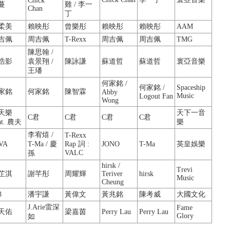
Chick
蔓
雞 / 李一
Chan
丁
柔美
賴映彤
曾樂彤
賴映彤
賴映彤
AAM
吉佩
周吉佩
T-Rexx
周吉佩
周吉佩
TMG
陳思翰 /
浩影
袁景翔 /
陳詠謙
蘇道哲
蘇道哲
寰亞音樂
王璠
何家銘 /
何家銘 /
Spaceship
家銘
何家銘
陳智霖
Abby
Music
Logout Fan
Wong
天樂
天下一音
C君
C君
C君
C君
at. 農夫
樂
李宥熺 /
T-Rexx
VA
T-Ma / 慶
Rap 詞 :
JONO
T-Ma
英皇娛樂
VALC
孫
hirsk /
Trevi
芷淇
謝芊彤
周耀輝
Teriver
hirsk
Music
Cheung
3
潘宇謙
黃偉文
黃兆銘
陳考威
大國文化
J.Arie雷深
Fame
天佑
梁嘉茵
Perry Lau
Perry Lau
Glory
如