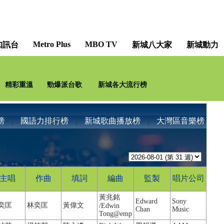
Metro Plus
MBO TV
知訊台
新城八大家
新城動力
精彩重溫
勁爆派台歌
新城各大流行榜
榜
｜
國語力排行榜
｜
新城歌曲播放榜
｜
大灣區音樂榜
主唱
作曲
填詞
編曲
監製
唱片公司
黃兆銘
Edward
Sony
奕匡
林奕匡
黃偉文
/Edwin
Chan
Music
Tong@emp