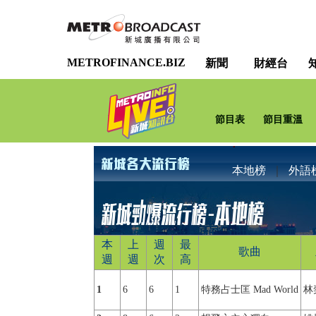
METROFINANCE.BIZ
新聞
財經台
節目表
節目重溫
本地榜
｜
外語
本
上
週
最
歌曲
週
週
次
高
1
6
6
1
特務占士匡 Mad World
林