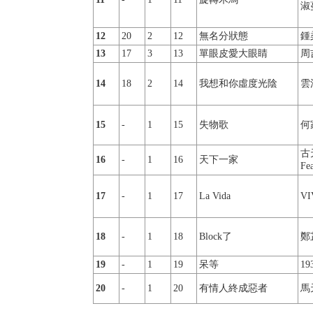
淑
12
20
2
12
無名分狀態
鍾
13
17
3
13
單眼皮愛大眼睛
周
14
18
2
14
我想和你虛度光陰
雲
15
-
1
15
失物歌
何
古
16
-
1
16
天下一家
Fe
17
-
1
17
La Vida
VI
18
-
1
18
Block了
鄭
19
-
1
19
呆等
19
20
-
1
20
有情人終成惡者
馬