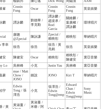
焯菲
楊鎮邦
陳心遙
Dick Wong
周錫漢
AAM
Cousin
Cousin
Cousin
展峯
Oscar
英皇娛樂
Fung
Fung
Fung
譚詠麟 /
關維麟 /
劉德華 /
趙浚承 /
詠麟
譚詠麟
葉廣權 /
環球唱片
李克勤
Roel
譚詠麟
Garcia
Zpecial /
康聰
cial
陳詠謙
賴映彤
華納唱片
賴映彤
@Zpecial
n 李幸
徐浩 / 黃
徐浩
徐浩
徐浩
英皇娛樂
兆銘
賴映彤 /
健安
陳健安
Oscar
賴映彤
寰亞音樂
陳健安
y Lo
吳林峰
小克
Justin Yau
吳林峰
寰亞音樂
mue / Matt
嘉豪
Chow /
鍾說
JONO
Kiri T
華納唱片
JONO
Edward
Edwin
張澤浩 /
Chan /
Sony
Tong / 張
柏宇
小克
Edwin
Edwin
Music
澤浩
Tong@emp
Tong@emp
黃淑蔓 /
黃淑蔓 /
 / 黃
米爺 / 阿
Chick Chan
李一丁
寰亞音樂