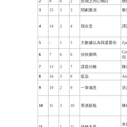
2
8
6
2
想飛之內心獨白
姚
3
15
3
3
鬧劇重演
黎
4
14
2
4
我在意
譚
5
-
1
5
大數據以為我還愛你
Zpe
Gi
6
7
6
6
你快樂嗎
倪
7
13
2
7
課題分離
陳
8
16
3
8
藍染
Am
9
19
2
9
一筆滿意
洪
10
11
3
10
舊酒新瓶
陳
米爺
11
-
1
11
旋轉木馬