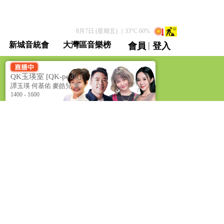
8月7日 (星期五)
｜
33
°C
60
%
|
新城音統會
大灣區音樂榜
會員
登入
直播 / 重溫
QK玉瑛室 [QK-pedia]
譚玉瑛 何基佑 麥皓兒 黃
筠兒
1400 - 1600