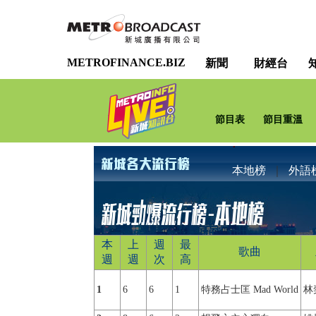
METROFINANCE.BIZ
新聞
財經台
節目表
節目重溫
本地榜
｜
外語
本
上
週
最
歌曲
週
週
次
高
1
6
6
1
特務占士匡 Mad World
林