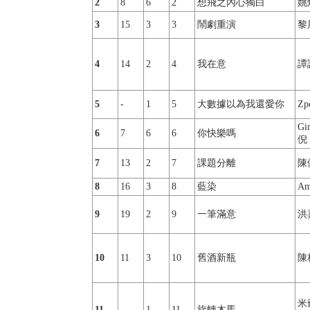
2
8
6
2
想飛之內心獨白
姚
3
15
3
3
鬧劇重演
黎
4
14
2
4
我在意
譚
5
-
1
5
大數據以為我還愛你
Zpe
Gi
6
7
6
6
你快樂嗎
倪
7
13
2
7
課題分離
陳
8
16
3
8
藍染
Am
9
19
2
9
一筆滿意
洪
10
11
3
10
舊酒新瓶
陳
米爺
11
-
1
11
旋轉木馬