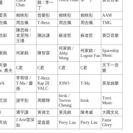
Chick
蔓
雞 / 李一
Chan
丁
柔美
賴映彤
曾樂彤
賴映彤
賴映彤
AAM
吉佩
周吉佩
T-Rexx
周吉佩
周吉佩
TMG
陳思翰 /
浩影
袁景翔 /
陳詠謙
蘇道哲
蘇道哲
寰亞音樂
王璠
何家銘 /
何家銘 /
Spaceship
家銘
何家銘
陳智霖
Abby
Music
Logout Fan
Wong
天樂
天下一音
C君
C君
C君
C君
at. 農夫
樂
李宥熺 /
T-Rexx
VA
T-Ma / 慶
Rap 詞 :
JONO
T-Ma
英皇娛樂
VALC
孫
hirsk /
Trevi
芷淇
謝芊彤
周耀輝
Teriver
hirsk
Music
Cheung
3
潘宇謙
黃偉文
黃兆銘
陳考威
大國文化
J.Arie雷深
Fame
天佑
梁嘉茵
Perry Lau
Perry Lau
Glory
如