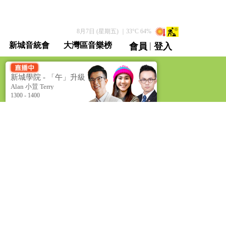
8月7日 (星期五)
｜
33
°C
64
%
|
新城音統會
大灣區音樂榜
會員
登入
直播 / 重溫
新城學院 - 「午」升級
學堂 [Metro Academy -
Alan 小荳 Terry
Level Up Luncheon]
1300 - 1400