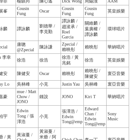
焯菲
楊鎮邦
陳心遙
Dick Wong
周錫漢
AAM
Cousin
Cousin
Cousin
展峯
Oscar
英皇娛樂
Fung
Fung
Fung
譚詠麟 /
關維麟 /
劉德華 /
趙浚承 /
詠麟
譚詠麟
葉廣權 /
環球唱片
李克勤
Roel
譚詠麟
Garcia
Zpecial /
康聰
cial
陳詠謙
賴映彤
華納唱片
賴映彤
@Zpecial
n 李幸
徐浩 / 黃
徐浩
徐浩
徐浩
英皇娛樂
兆銘
賴映彤 /
健安
陳健安
Oscar
賴映彤
寰亞音樂
陳健安
y Lo
吳林峰
小克
Justin Yau
吳林峰
寰亞音樂
mue / Matt
嘉豪
Chow /
鍾說
JONO
Kiri T
華納唱片
JONO
Edward
Edwin
張澤浩 /
Chan /
Sony
Tong / 張
柏宇
小克
Edwin
Edwin
Music
澤浩
Tong@emp
Tong@emp
黃淑蔓 /
黃淑蔓 /
 / 黃
米爺 / 阿
Chick Chan
李一丁
寰亞音樂