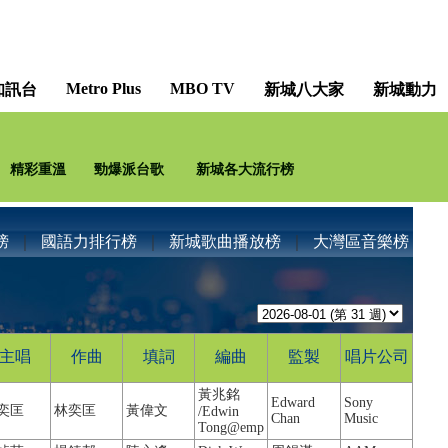
Metro Plus
MBO TV
知訊台
新城八大家
新城動力
精彩重溫
勁爆派台歌
新城各大流行榜
榜
｜
國語力排行榜
｜
新城歌曲播放榜
｜
大灣區音樂榜
主唱
作曲
填詞
編曲
監製
唱片公司
黃兆銘
Edward
Sony
奕匡
林奕匡
黃偉文
/Edwin
Chan
Music
Tong@emp