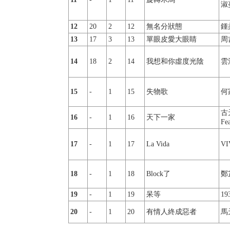
淑
12
20
2
12
無名分狀態
鍾
13
17
3
13
單眼皮愛大眼睛
周
14
18
2
14
我想和你虛度光陰
雲
15
-
1
15
失物歌
何
古
16
-
1
16
天下一家
Fe
17
-
1
17
La Vida
VI
18
-
1
18
Block了
鄭
19
-
1
19
呆等
19
20
-
1
20
有情人終成惡者
馬