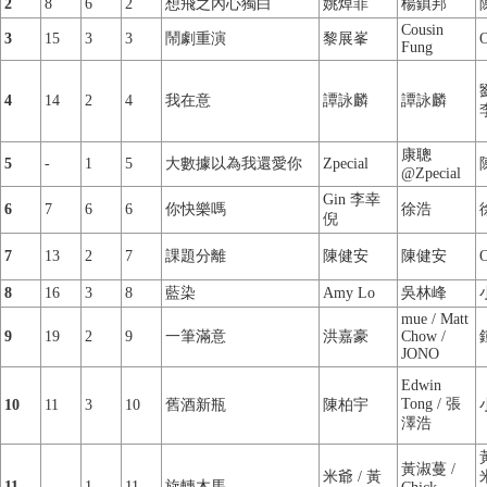
2
8
6
2
想飛之內心獨白
姚焯菲
楊鎮邦
Cousin
3
15
3
3
鬧劇重演
黎展峯
O
Fung
4
14
2
4
我在意
譚詠麟
譚詠麟
康聰
5
-
1
5
大數據以為我還愛你
Zpecial
@Zpecial
Gin 李幸
6
7
6
6
你快樂嗎
徐浩
倪
7
13
2
7
課題分離
陳健安
陳健安
O
8
16
3
8
藍染
Amy Lo
吳林峰
mue / Matt
9
19
2
9
一筆滿意
洪嘉豪
Chow /
JONO
Edwin
Tong / 張
10
11
3
10
舊酒新瓶
陳柏宇
澤浩
黃淑蔓 /
米爺 / 黃
11
-
1
11
旋轉木馬