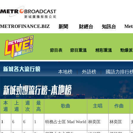
METROFINANCE.BIZ
Met
新聞
財經台
知訊台
節目表
節目重溫
精彩重溫
勁爆派
本地榜
｜
外語榜
｜
國語力排行
本
上
週
最
歌曲
主唱
作曲
週
週
次
高
1
6
6
1
特務占士匡 Mad World
林奕匡
林奕匡