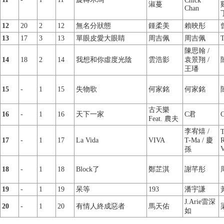
Chick
淑蔓
Chan
12
20
2
12
無名分狀態
鍾柔美
賴映彤
13
17
3
13
單眼皮愛大眼睛
周吉佩
周吉佩
T
陳思翰 /
14
18
2
14
我想和你虛度光陰
雲浩影
袁景翔 /
王璠
15
-
1
15
失物歌
何家銘
何家銘
古天樂
16
-
1
16
天下一家
C君
Feat. 農夫
李宥熺 /
T
17
-
1
17
La Vida
VIVA
T-Ma / 慶
R
孫
18
-
1
18
Block了
鄭芷淇
謝芊彤
19
-
1
19
呆等
193
潘宇謙
J.Arie雷深
20
-
1
20
有情人終成惡者
馬天佑
如