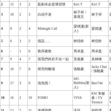
2
15
3
2
藍剔未必是壞習慣
Kiri T
Kiri T
林子祥 /
3
18
2
3
白頭不老
林子祥
葉蒨文
梁煒謙(新
4
8
2
4
Midnight Call
梁煒謙
人)
5
6
3
5
假設......
林愷鈴
林愷鈴
6
-
1
6
救與被救
周卓盈
周卓盈
7
9
4
7
當我們終於不在一起
安俊豪
吳林峰
Jacky Chui
8
10
7
8
燈亮時離場
張馳豪
T
/ 張馳豪
IdG
Bubbles(新
9
17
3
9
泡泡我 !
Bert744
O
人)
KW 朱敏
10
16
2
10
FOMO
VIVA
希 / TY
R
Terence
11
12
2
11
老殘遊戲
泳兒
何鈞源