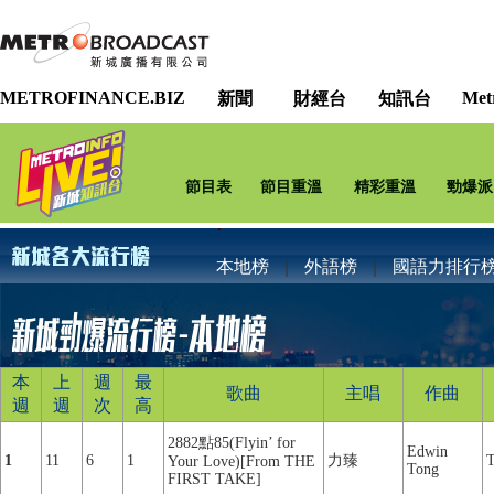
METROFINANCE.BIZ
Met
新聞
財經台
知訊台
節目表
節目重溫
精彩重溫
勁爆派
本地榜
｜
外語榜
｜
國語力排行
本
上
週
最
歌曲
主唱
作曲
週
週
次
高
2882點85(Flyin’ for
Edwin
1
11
6
1
力臻
T
Your Love)[From THE
Tong
FIRST TAKE]