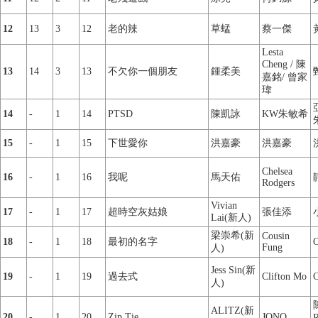
12
13
3
12
老的辣
草蜢
蔡一傑
Lesta
Cheng / 陳
13
14
3
13
不欠你一個朋友
鍾柔美
嘉銘/ 曾家
瑋
14
-
1
14
PTSD
陳凱詠
KW朱敏希
15
-
1
15
下世愛你
洪嘉豪
洪嘉豪
Chelsea
16
-
1
16
我呢
馬天佑
Rodgers
Vivian
17
-
1
17
超時空灰姑娘
張佳添
Lai(新人)
梁崇希(新
Cousin
18
-
1
18
最初的名字
O
Fung
人)
Jess Sin(新
19
-
1
19
過去式
Clifton Mo
C
人)
ALITZ(新
20
-
1
20
Zip Tie
JONO
R