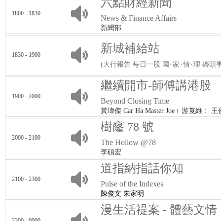
六點財經新聞
1800 - 1830
News & Finance Affairs
新聞部
新城補給站
1830 - 1900
(大行報告 每日一股 國･家･情･理 磚頭
繼續開市-師傅講港股
1900 - 2000
Beyond Closing Time
黃瑋傑 Car Ha Master Joe﹝游莨維﹞ 
樹窿 78 號
2000 - 2100
The Hollow @78
李碩宏
道指納指話你知
2100 - 2300
Pulse of the Indexes
陳俊文 朱家明
漫生活禔案 - 體藝文情
2300 - 0000