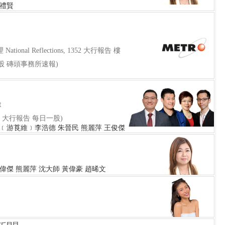
伍禮賢
National Reflections, 1352 大行報告 樓
股 磚頭事務所速報)
t
線 大行報告 每日一股)
 Joe﹝游莨維﹞李浩德 朱晉民 熊麗萍 王俊傑
偉傑 熊麗萍 沈大師 黃偉豪 趙晞文