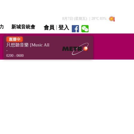
8月7日 (星期五)
｜
28
°C
83
%
|
力
新城音統會
會員
登入
直播 / 重溫
只想聽音樂 [Music All
Night]
-
0200 - 0600