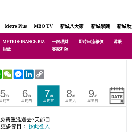
Metro Plus
MBO TV
新城八大家
新城學院
新城動
METROFINANCE.BIZ
一鍵理財
即時串流報價
港股
指數
專家列陣
WhatsApp
WeChat
Messenger
LinkedIn
Copy
Link
5
6
7
8
9
/8
/8
/8
/8
/8
星期三
星期四
星期五
星期六
星期日
免費重溫過去7天節目
溫更多節目：
按此登入