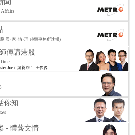
新聞
Affairs
站
股 國･家･情･理 磚頭事務所速報)
-師傅講港股
 Time
aster Joe﹝游莨維﹞ 王俊傑
號
8
話你知
exes
 - 體藝文情