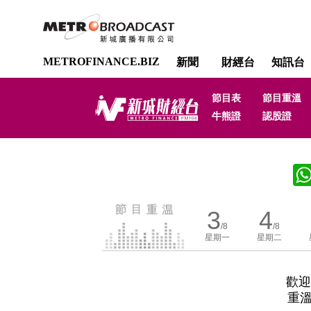
METROFINANCE.BIZ
新聞
財經台
知訊台
節目表
節目重溫
牛熊證
認股證
3
4
/8
/8
星期一
星期二
歡迎
重