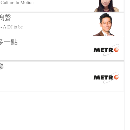
 Culture In Motion
鳴聲
 - A DJ to be
多一點
樂
)