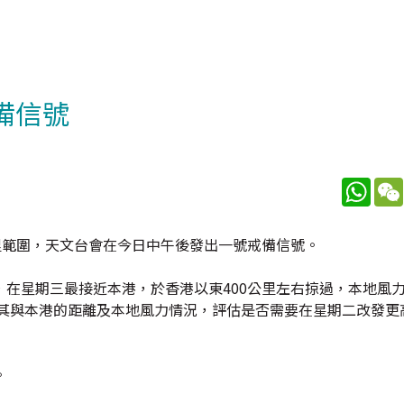
備信號
What
里範圍，天文台會在今日中午後發出一號戒備信號。
在星期三最接近本港，於香港以東400公里左右掠過，本地風
、其與本港的距離及本地風力情況，評估是否需要在星期二改發更
。