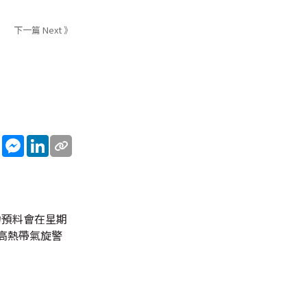
下一篇 Next 》
sApp
WeChat
Messenger
LinkedIn
力預料會在星期
高熱帶氣旋警