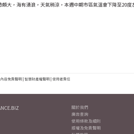
頗大，海有湧浪，天氣稍涼，本週中期市區氣溫會下降至20度左
建內容免責聲明
|
智慧財產權聲明
|
使用者責任
NCE.BIZ
關於我們
廣告查詢
使用條款及細則
版權及免責聲明