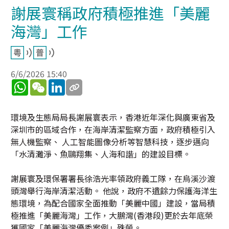
謝展寰稱政府積極推進「美麗
海灣」工作
6/6/2026 15:40
WhatsApp
WeChat
LinkedIn
環境及生態局局長謝展寰表示，香港近年深化與廣東省及
深圳市的區域合作，在海岸清潔監察方面，政府積極引入
無人機監察、 人工智能圖像分析等智慧科技，逐步邁向
「水清灘淨、魚鷗翔集、人海和諧」的建設目標。
謝展寰及環保署署長徐浩光率領政府義工隊，在烏溪沙渡
頭灣舉行海岸清潔活動。 他說，政府不遺餘力保護海洋生
態環境，為配合國家全面推動「美麗中國」建設，當局積
極推進「美麗海灣」工作，大鵬灣(香港段)更於去年底榮
獲國家「美麗海灣優秀案例」殊榮。