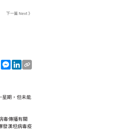
下一篇 Next 》
sApp
WeChat
Messenger
LinkedIn
一星期，但未能
病毒傳播有關
爆發漢坦病毒疫