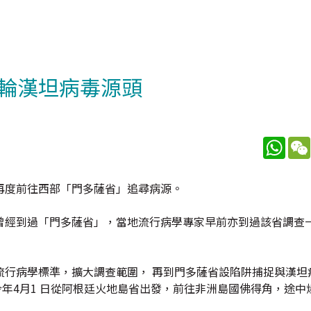
輪漢坦病毒源頭
What
再度前往西部「門多薩省」追尋病源。
曾經到過「門多薩省」，當地流行病學專家早前亦到過該省調查
流行病學標準，擴大調查範圍， 再到門多薩省設陷阱捕捉與漢坦
今年4月1 日從阿根廷火地島省出發，前往非洲島國佛得角，途中