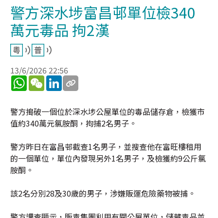
警方深水埗富昌邨單位檢340
萬元毒品 拘2漢
13/6/2026 22:56
WhatsApp
WeChat
LinkedIn
警方搗破一個位於深水埗公屋單位的毒品儲存倉，檢獲市
值約340萬元氯胺酮，拘捕2名男子。
警方昨日在富昌邨截查1名男子，並搜查他在富旺樓租用
的一個單位，單位內發現另外1名男子，及檢獲約9公斤氯
胺酮。
該2名分別28及30歲的男子，涉嫌販運危險藥物被捕。
警方調查顯示，販毒集團利用有關公屋單位，儲藏毒品並