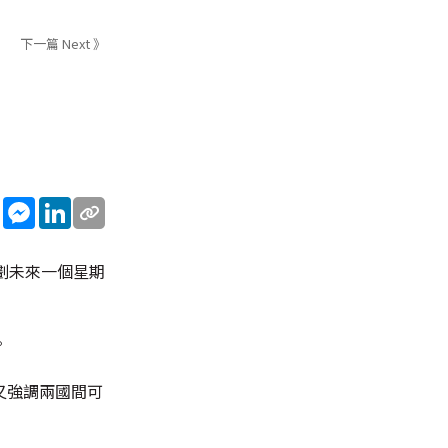
下一篇 Next 》
sApp
WeChat
Messenger
LinkedIn
劃未來一個星期
。
又強調兩國間可