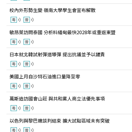
校內外形勢生變 嶺南大學學生會宣布解散
敏昂萊訪問泰國 分析料緬甸最快2028年或重返東盟
日本就北韓試射彈道導彈 提出抗議並予以譴責
美國上月自沙特石油進口量降至零
萬斯造訪國會山莊 與共和黨人商立法優先事項
以色列與黎巴嫩談判結束 擴大試點區域未有突破