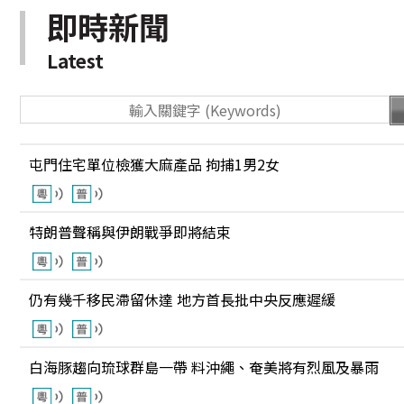
即時新聞
Latest
屯門住宅單位檢獲大麻產品 拘捕1男2女
特朗普聲稱與伊朗戰爭即將結束
仍有幾千移民滯留休達 地方首長批中央反應遲緩
白海豚趨向琉球群島一帶 料沖繩、奄美將有烈風及暴雨