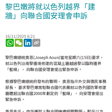
黎巴嫩將就以色列越界「建
牆」向聯合國安理會申訴
16/11/2025 6:21
WhatsApp
WeChat
LinkedIn
黎巴嫩總統奧恩(Joseph Aoun)當地星期六(15日)要求，
就以色列沿南黎邊境修建的混凝土牆越過黎以臨時邊界
「藍線」， 向聯合國安理會提出緊急申訴。
根據黎巴嫩總統府發布的聲明， 奧恩指示外交與僑民事務
部長， 要求黎巴嫩常駐聯合國代表團就以色列國防軍修建
牆體超出聯合國2000年劃定的「藍線」， 向安理會提出
緊急申訴。
奧恩表示， 申訴應附上聯合國機構相關聲明， 駁斥以方