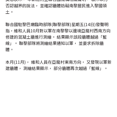
否認越界的說法， 並確認牆體妨礙南黎居民進入黎國領
土。
聯合國駐黎巴嫩臨時部隊(聯黎部隊)星期五(14日)發聲明
指，維和人員10月對以軍在南黎黎以邊境亞龍村西南方向
修建的混凝土牆進行測繪。 結果顯示該段牆體越過「藍
線」。 聯黎部隊將測繪結果通知以軍， 並要求拆除牆
體。
本月(11月)， 維和人員在亞龍村東南方向， 又發現以軍新
建牆體， 測繪結果顯示， 部分牆體再次越過「藍線」。