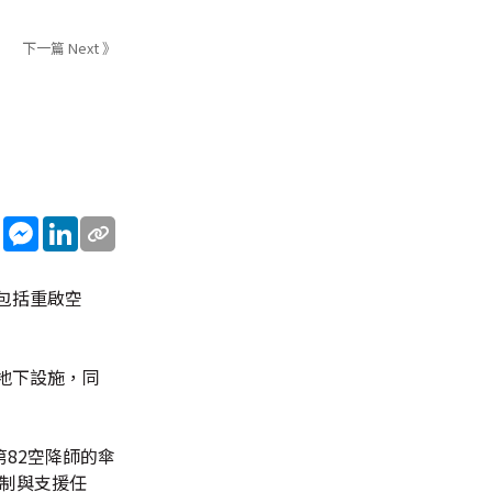
下一篇 Next 》
sApp
WeChat
Messenger
LinkedIn
包括重啟空
地下設施，同
第82空降師的傘
控制與支援任