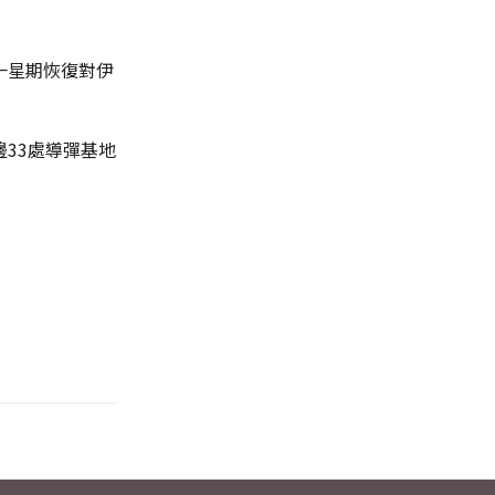
一星期恢復對伊
33處導彈基地