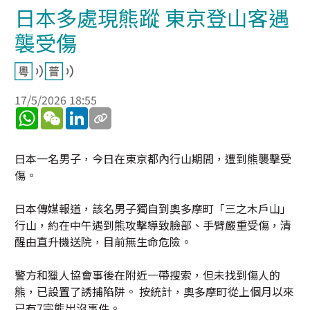
日本多處現熊蹤 東京登山客遇
襲受傷
17/5/2026 18:55
WhatsApp
WeChat
LinkedIn
日本一名男子，今日在東京都內行山期間，遭到熊襲擊受
傷。
日本傳媒報道，該名男子獨自到奧多摩町「三之木戶山」
行山，約在中午遇到熊攻擊導致臉部、手臂嚴重受傷，清
醒由直升機送院，目前無生命危險。
警方和獵人協會事後在附近一帶搜索，但未找到傷人的
熊，已設置了誘捕陷阱。 按統計，奧多摩町從上個月以來
已有7宗熊出沒事件。