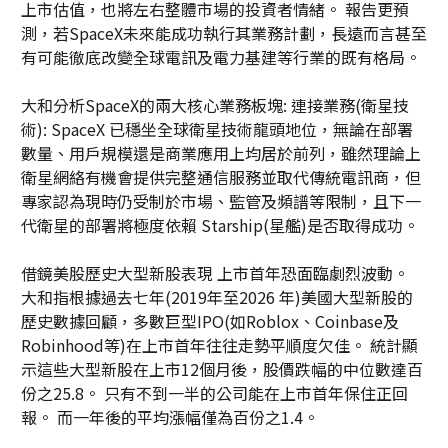
上市估值，也將左右整體市場的投資者情緒。 報告更預
測，若SpaceX未來能成功執行其業務計劃，長遠而言甚至
有可能徹底改變全球電訊及電力基建等行業的既有格局。
大和分析SpaceX的兩大核心業務板塊: 連接業務(衛星技
術): SpaceX 已穩坐全球衛星技術龍頭地位，無論在部署
數量、用戶規模還是商業應用上均居於前列，雖然理論上
衛星網絡有機會提供完整通信服務並取代傳統電訊商，但
專家認為現時仍受制於市場、監管及頻譜等限制，且下一
代衛星的部署將極度依賴 Starship(星艦)是否取得成功。
借鏡美股歷史大型新股表現 上市首年恐面臨劇烈波動。
大和指根據過去七年(2019年至2026 年)美國大型新股的
歷史數據回顧，多數巨型IPO(如Roblox、Coinbase及
Robinhood等)在上市首年往往走勢平順度欠佳。 統計顯
示這些大型新股在上市12個月後，股價跌幅的中位數達百
份之25.8。 只有不到一半的公司能在上市首年保住正回
報。 而一年後的平均漲幅僅為百份之1.4。