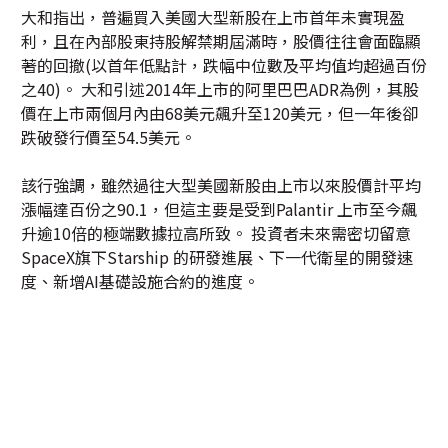
大和指出，普遍買入美國大型新股在上市首年未實現盈
利，且在內部股東持股解禁期屆滿時，股價往往會面臨顯
著的回撤(以首年低點計，跌幅中位數及平均值均超過百份
之40)。 大和引述2014年上市的阿里巴巴ADR為例，其股
價在上市兩個月內由68美元飆升至120美元，但一年後卻
跌破發行價至54.5美元。
該行強調，雖然過往大型美國新股由上市以來股價計平均
漲幅達百份之90.1，但這主要是受到Palantir 上市至今飆
升逾10倍的極端數據拉高所致。 投資者未來需密切留意
SpaceX旗下Starship 的研發進展、下一代衛星的開發速
度、新增AI基礎設施合約的進度。