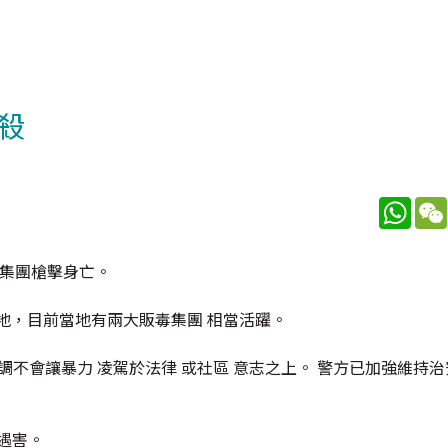
殺
What
毒集團槍擊身亡。
地，目前當地有兩大販毒集團 相當活躍。
，強調不會讓暴力 凌駕於法律 或社區 意志之上。 警方已加強維持
長遇害。