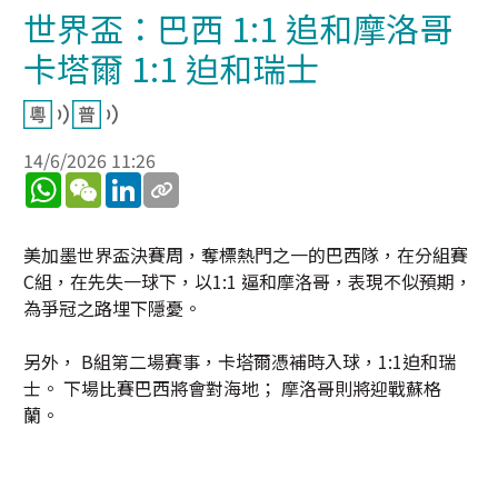
世界盃：巴西 1:1 追和摩洛哥
卡塔爾 1:1 迫和瑞士
14/6/2026 11:26
WhatsApp
WeChat
LinkedIn
美加墨世界盃決賽周，奪標熱門之一的巴西隊，在分組賽
C組，在先失一球下，以1:1 逼和摩洛哥，表現不似預期，
為爭冠之路埋下隱憂。
另外， B組第二場賽事，卡塔爾憑補時入球，1:1迫和瑞
士。 下場比賽巴西將會對海地； 摩洛哥則將迎戰蘇格
蘭。