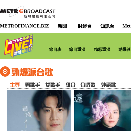
METROFINANCE.BIZ
Met
新聞
財經台
知訊台
節目表
節目重溫
精彩重溫
勁爆派