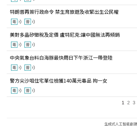
特朗普再簽行政命令 禁生育旅遊及收緊出生公民權
美對多晶矽徵稅及定價 盧特尼克:讓中國無法再傾銷
中央氣象台料白海豚最快周日下午浙江一帶登陸
警方尖沙咀住宅單位檢獲140萬元毒品 拘一女
1
2
3
生成式人工智能創