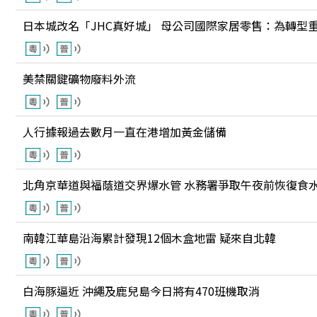
日本城改名「JHC真好城」 母公司國際家居零售：為轉型
美禁關鍵礦物廢料外流
人行據報過去數月一直在港增加黃金儲備
北角京華道與福蔭道交界爆水管 水務署爭取午夜前恢復食
南韓江華島沿海累計發現12個木盒地雷 疑來自北韓
白海豚逼近 沖繩及鹿兒島今日將有470班機取消