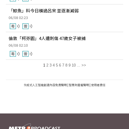
「鯨魚」料今日橫過呂宋 並逐漸減弱
06/08 02:23
倫敦「柯芬園」4人遭刺傷 47歲女子被捕
06/08 02:10
1
2
3
4
5
6
7
8
9
10
...
>>
生成式人工智能創建內容免責聲明
|
智慧財產權聲明
|
使用者責任