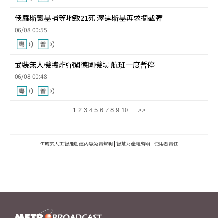
俄羅斯襲基輔等地致21死 澤連斯基再求攔截彈
06/08 00:55
武裝無人機攜炸彈闖德國機場 航班一度暫停
06/08 00:48
1
2
3
4
5
6
7
8
9
10
...
>>
生成式人工智能創建內容免責聲明
|
智慧財產權聲明
|
使用者責任