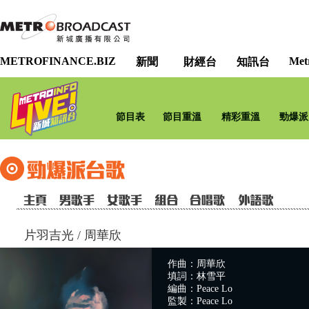
METROFINANCE.BIZ
Met
新聞
財經台
知訊台
節目表
節目重溫
精彩重溫
勁爆派
片羽吉光
/
周華欣
作曲：周華欣
填詞：林雪平
編曲：Peace Lo
監製：Peace Lo