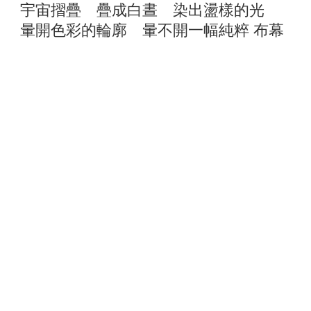
宇宙摺疊 疊成白晝 染出盪樣的光
暈開色彩的輪廓 暈不開一幅純粹 布幕