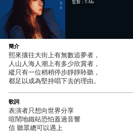
監製：T-Ma
簡介
熙來攘往大街上有無數追夢者，
人山人海人潮上有多少欣賞者，
縱只有一位稍稍停步靜靜聆聽，
都足以成為堅持唱下去的理由。
歌詞
表演者只想向世界分享
喧鬧地鐵站恐怕蓋過音響
信 聽眾總可以遇上