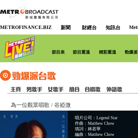
METROFINANCE.BIZ
Met
新聞
財經台
知訊台
節目表
節目重溫
精彩重溫
勁爆派
為一位觀眾唱歌
/
谷婭溦
唱片公司：Legend Star
作曲：Matthew Chow
填詞：林若寧
編曲：Matthew Chow