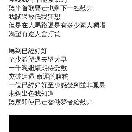
聽半首歌要走也剩下一點鼓舞
我試過放低我狂想
但是在大馬路還是有多少素人獨唱
渴望有途人會打賞
聽到已經好好
至少希望過失望太早
一千晚繼續期待變數
突破遭遇 命運的腹稿
一位已經好好至少感受到並非孤島
未夠出色我知道
聽眾即使已走替做夢者給鼓舞