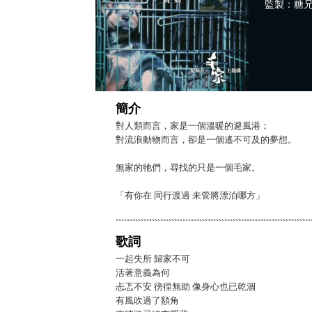
監製：糖兄 / 
簡介
對人類而言，家是一個溫暖的避風港；
對流浪動物而言，卻是一個遙不可及的夢想。
無家的牠們，尋找的只是一個毛家。
「有你在 同行渡過 未管將漂泊哪方」
歌詞
一起失所 歸家不可
活著意義為何
忐忑不安 徬徨無助 像身心也已乾涸
有風吹過了額角