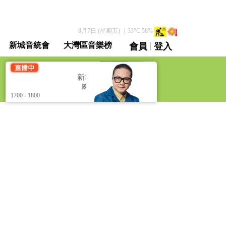
8月7日 (星期五)
｜
33
°C
58
%
|
新城音統會
大灣區音樂榜
會員
登入
直播 / 重溫
新城文化會館 - 混音. 樂 [Culture Club - The Bea
陳有輝
陳有輝
1700 - 1800