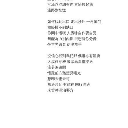
沉淪浮沙總有你 冒險拉起我
迷路別怯慌
如何找到出口 走出沙丘 一再奮鬥
始終摸不到缺口
你間中慨嘆 人愚昧自作要自受
無能為力別內疚 很想替你分憂
任世界遺棄 仍沒放手
沒信心找到烏托邦 偶爾亦有沮喪
大漠裡穿梭 嚴寒高溫都撐過
流著淚遠闖
懷疑前方難望見曙光
想歸去也未可
無邊沙丘 有你在 同行渡過
未管將漂泊哪方