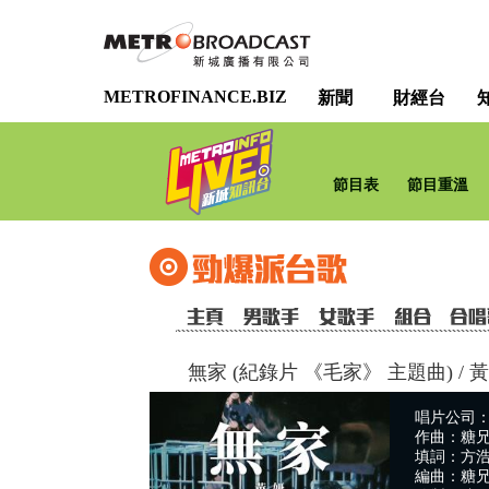
METROFINANCE.BIZ
新聞
財經台
節目表
節目重溫
無家 (紀錄片 《毛家》 主題曲)
/
黃
唱片公司：So
作曲：糖
填詞：方
編曲：糖