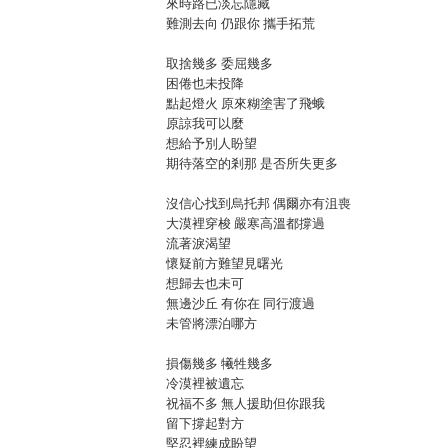
來時路已淡忘隱藏
難測去向 仍跟你 攜手拓荒
取捨幾多 委屈幾多
困倦也未投降
點起燈火 原來糊塗害了飛蛾
原諒我可以麼
想給予別人盼望
期待落空的剎那 是否所失更多
沒信心找到烏托邦 偶爾亦有沮喪
大漠裡穿梭 嚴寒高溫都撐過
流著淚渴望
懷疑前方難望見曙光
想歸去也未可
無邊沙丘 有你在 同行渡過
未管將漂泊哪方
損傷幾多 犧牲幾多
冷漠裡被遺忘
祝福不多 無人援助但你跟我
留下撐起對方
堅忍裡練成盼望