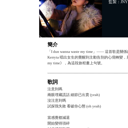
監製：JNYB
簡介
「I dun wanna waste my time」
Kerryta 唱出女生的覺醒到主動告別的心境轉變
my time》，為這段旅程畫上句號。
歌詞
注意到嗎
兩眼埋藏謊話 細節已出賣 (yeah)
沒注意到嗎
試探我失敗 看破你心態 (oh yeah)
當感覺都減退
開始變得瑣碎