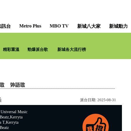
Metro Plus
MBO TV
知訊台
新城八大家
新城動力
梨事會 [Barry's Hub
精彩重溫
勁爆派台歌
新城各大流行榜
涵
派台日期:
2025-08-31
versal Music
atz,Kerryta
T,Kerryta
eatz