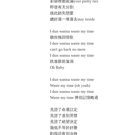
衫袋裡都裝滿your pretty lies
即使有天分割
彼此錯失戀愛
總好過一堆過去stay inside
I dun wanna waste my time
聽你挽回情歌
I dun wanna waste my time
can't go back no more
I dun wanna waste my time
跌進眼前漩渦
Oh Baby
I dun wanna waste my time
Waste my time (oh yeah)
I dun wanna waste my time
Waste my time 將你記憶略過
見證了命運註定
見證了道別哭聲
見證了絕望決定
拋低不等於好勝
勸我這夜別冷静