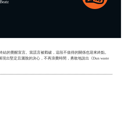
eatz
—— 這首歌是關係終結的覺醒宣言。當謊言被戳破，這段不值得的關係也迎來終點。
，展現出堅定且灑脫的決心，不再浪費時間，勇敢地說出《Dun waste