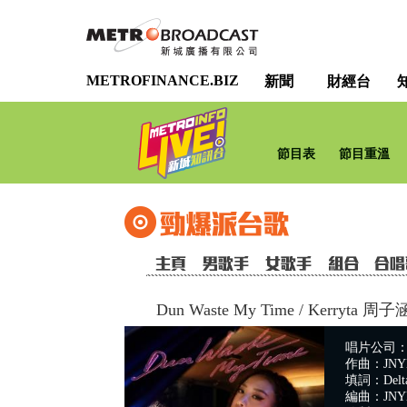
METROFINANCE.BIZ
新聞
財經台
節目表
節目重溫
Dun Waste My Time
/
Kerryta 周子
唱片公司：Uni
作曲：JNYBe
填詞：Delta 
編曲：JNYB