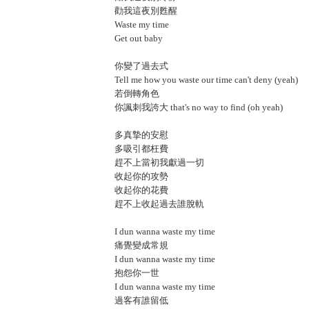
勸我這夜別甦醒
Waste my time
Get out baby
你變了過去式
Tell me how you waste our time can't deny (yeah)
若倒轉角色
你諷刺我誇大 that's no way to find (oh yeah)
多真摯的安慰
多吸引都枉費
趕不上當初我獻過一切
收起你的攻勢
收起你的花費
趕不上收起過去誰脫軌
I dun wanna waste my time
痛覺變成常規
I dun wanna waste my time
抱怨你一世
I dun wanna waste my time
過客有誰留低