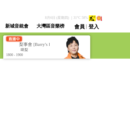
8月6日 (星期四)
｜
31
°C
58
%
|
新城音統會
大灣區音樂榜
會員
登入
直播 / 重溫
]
梨事會 [Barry's Hub]
啤梨
啤梨
1800 - 1900