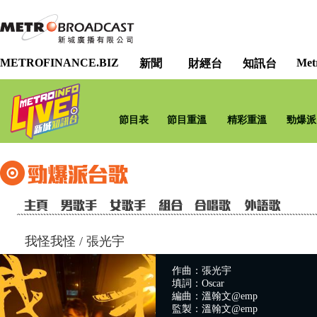
METROFINANCE.BIZ
Met
新聞
財經台
知訊台
節目表
節目重溫
精彩重溫
勁爆派
我怪我怪
/
張光宇
作曲：張光宇
填詞：Oscar
編曲：溫翰文@emp
監製：溫翰文@emp