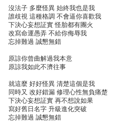
沒法子 多麼怪異 始終我也是我
誰歧視 這種格調 不會逼你喜歡我
下決心妄想証實 怪胎都有團火
改寫命運愚弄 不給你侮辱我
忘掉難過 誠懇無錯
原諒你曾曲解過我本意
原諒我如此不濟往事
就這麼 好好怪異 清楚這個是我
同時又 改好錯漏 修理心性無負痛楚
下決心妄想証實 再不想說如果
寫好舊日名字 升級進化突破
忘掉難過 誠懇無錯