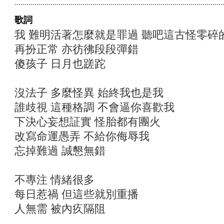
歌詞
我 難明活著怎麼就是罪過 聽吧這古怪零碎
再扮正常 亦彷彿段段彈錯
傻孩子 日月也蹉跎
沒法子 多麼怪異 始終我也是我
誰歧視 這種格調 不會逼你喜歡我
下決心妄想証實 怪胎都有團火
改寫命運愚弄 不給你侮辱我
忘掉難過 誠懇無錯
不專注 情緒很多
每日惹禍 但這些就別重播
人無需 被內疚隔阻