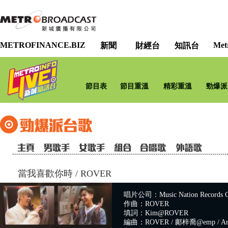
METROFINANCE.BIZ
Met
新聞
財經台
知訊台
節目表
節目重溫
精彩重溫
勁爆派
當我喜歡你時
/
ROVER
唱片公司：Music Nation Records C
作曲：ROVER
填詞：Kim@ROVER
編曲：ROVER / 鄺梓喬@emp / Ari