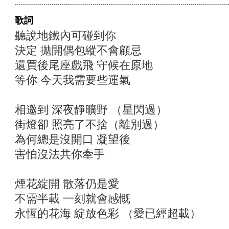
歌詞
聽說地鐵內可碰到你
決定 拋開偶包縱不會顧忌
還買後尾座戲飛 守候在原地
等你 今天我需要些運氣
相邀到 深夜靜曠野 （星閃過）
街燈卻 照亮了不捨（離別過）
為何總是沒開口 凝望後
害怕沒法共你牽手
煙花綻開 散落仍是愛
不需半載 一刻就會感慨
永恆的花海 綻放色彩 （愛已經超載）