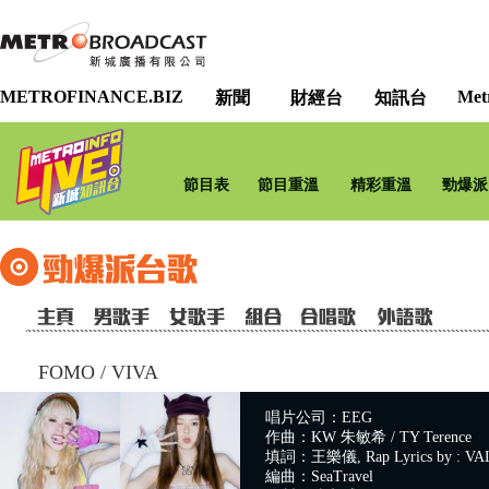
METROFINANCE.BIZ
Met
新聞
財經台
知訊台
節目表
節目重溫
精彩重溫
勁爆派
FOMO
/
VIVA
唱片公司：EEG
作曲：KW 朱敏希 / TY Terence
填詞：王樂儀, Rap Lyrics by : VA
編曲：SeaTravel