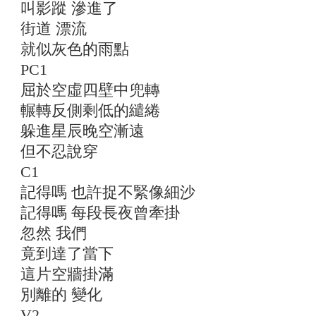
叫影蹤 滲進了
街道 漂流
就似灰色的雨點
PC1
屈於空虛四壁中兜轉
輾轉反側剩低的繾綣
躲進星辰晚空漸遠
但不忍說穿
C1
記得嗎 也許捉不緊像細沙
記得嗎 每段長夜曾牽掛
忽然 我們
竟到達了當下
這片空牆掛滿
別離的 變化
V2