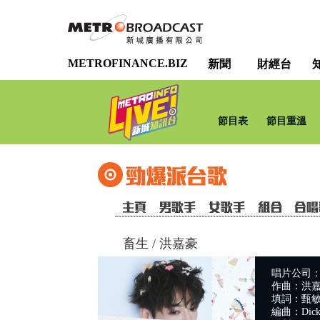
METROFINANCE.BIZ
新聞
財經台
節目表
節目重溫
畜生
/
洪嘉豪
唱片公司：Wa
作曲：洪
填詞：甄
編曲：Dick