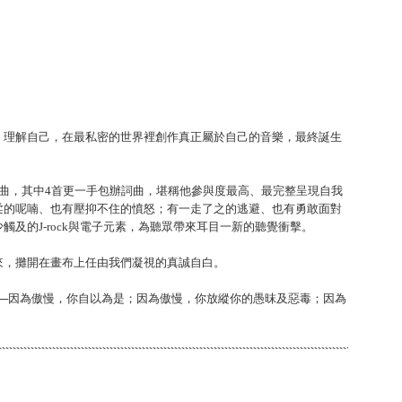
、理解自己，在最私密的世界裡創作真正屬於自己的音樂，最終誕生
曲，其中4首更一手包辦詞曲，堪稱他參與度最高、最完整呈現自我
柔的呢喃、也有壓抑不住的憤怒；有一走了之的逃避、也有勇敢面對
及的J-rock與電子元素，為聽眾帶來耳目一新的聽覺衝擊。
掏出來，攤開在畫布上任由我們凝視的真誠自白。
──因為傲慢，你自以為是；因為傲慢，你放縱你的愚昩及惡毒；因為