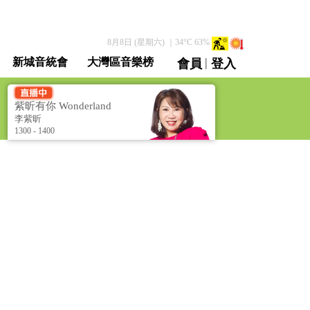
8月8日 (星期六)
｜
34
°C
63
%
|
新城音統會
大灣區音樂榜
會員
登入
直播 / 重溫
紫昕有你 Wonderland
[Purple's Wonderland]
李紫昕
1300 - 1400