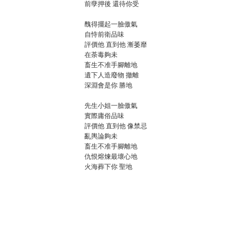
前孽押後 還待你受
醜得擺起一臉傲氣
自恃前衛品味
評價他 直到他 漸萎靡
在荼毒夠未
畜生不准手腳離地
遺下人造廢物 撤離
深淵會是你 勝地
先生小姐一臉傲氣
實際庸俗品味
評價他 直到他 像禁忌
亂輿論夠未
畜生不准手腳離地
仇恨熔煉最壞心地
火海葬下你 聖地