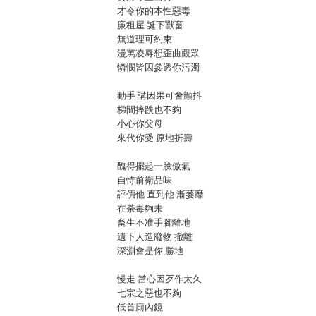
才令你的本性惡毒
廉租屋 誕下獸畜
無道理可約束
漫罵凌辱想歪曲觀眾
憐憫皆因參透你污濁
動手 講因果可會顫抖
梯間摔跌也不夠
小心你父母
來代你受 原地折壽
醜得擺起一臉傲氣
自恃前衛品味
評價他 直到他 漸萎靡
在荼毒夠未
畜生不准手腳離地
遺下人造廢物 撤離
深淵會是你 勝地
慢走 當心因歹作太久
七宗之惡也不夠
低首廁內鏡