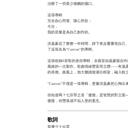
治療了一些甚少接觸的傷口。
這張專輯
完全由心而發、隨心所欲；
今次，
我的音樂是為自己創作的。
洪嘉豪花了整整一年時間，靜下來反覆審視自己
了這張名為“Canvas”的專輯。
這張收錄6首歌的迷你專輯，全曲皆由嘉豪親自作
風格的一次製作。歌曲情緒豐富而立體——有溫
的承擔。曲風上，他大膽跳脫過往框架，融入較少觸
“Canvas”不僅是一張專輯，更像洪嘉豪把心
你知道嗎？七宗罪之首「傲慢」是智慧的對立面
傲慢，你墮落成不似人形的畜生。
歌詞
貧瘠寸土出育