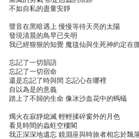
不如自私的盡量安靜
聲音在黑暗遇上 慢慢等待天亮的太陽
發現清晨的鳥早已失明
我已經狠狠的知覺 魔毯仙與生死神約定在
忘記了一切韻語
忘記了一切宿命
還是忘記了時與間 忘記心在哪裡
自以為是的意義
踏上了不歸的生命 像冰沙血花中的螞蟻
燭火在寂靜熄滅 輕輕揉碎窗外的月色
看見時間的蟲蛀空樓閣
我正深深地遺忘 鏡淵巫與時旅者相忘於飄