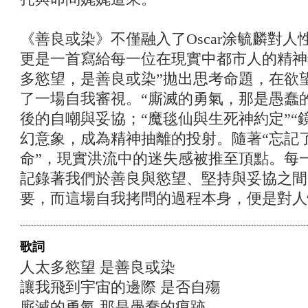
《善良或染》不僅融入了Oscar涂毓麟對
更是一首寫給每一位在現實中都市人的精神
多慾望，是善良或染”拋出思考命題，在欲
了一場自我審視。“廝滅的勇氣，那是愚蠢
後的自嘲與妥協；“魔毯仙與生死神約定”“
幻意象，成為精神抽離的投射。隨著“忘記
命”，現實洪流中的迷失感被推至頂點。每
記錄著我們於善良與慾望、堅持與妥協之間
要，而這場自我拷問的過程本身，便是對人
歌詞
人太多慾望 是善良或染
讓我飛到宇宙的邊際 是否自殤
廝滅的勇氣 那是愚蠢的痕跡