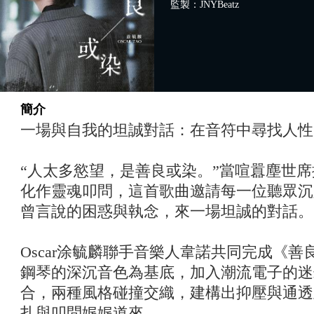
監製：JNYBeatz
簡介
一場與自我的坦誠對話：在音符中尋找人性
“人太多慾望，是善良或染。”當喧囂塵世
化作靈魂叩問，這首歌曲邀請每一位聽眾沉
曾言說的困惑與執念，來一場坦誠的對話。
Oscar涂毓麟聯手音樂人韋諾共同完成《
鋼琴的深沉音色為基底，加入潮流電子的迷幻
合，兩種風格碰撞交織，建構出抑壓與通透
扎與叩問娓娓道來。