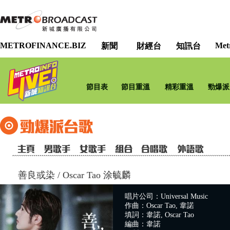
METROFINANCE.BIZ
Met
新聞
財經台
知訊台
節目表
節目重溫
精彩重溫
勁爆派
善良或染
/
Oscar Tao 涂毓麟
唱片公司：Universal Music
作曲：Oscar Tao, 韋諾
填詞：韋諾, Oscar Tao
編曲：韋諾