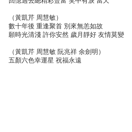
回憶過去總精彩豐富 笑中有淚 當天
（黃凱芹 周慧敏）
數十年後 重逢聚首 別來無恙如故
願時光清淺 許你安然 歲月靜好 友情莫變
（黃凱芹 周慧敏 阮兆祥 余劍明）
五顏六色幸運星 祝福永遠