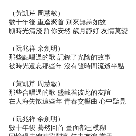
（黃凱芹 周慧敏）
數十年後 重逢聚首 別來無恙如故
願時光清淺 許你安然 歲月靜好 友情莫變
（阮兆祥 余劍明）
那些點唱過的歌 記錄了光陰的故事
被時光遺忘那些年 沒有隨時間流逝半點
（黃凱芹 周慧敏）
那些合唱過的歌 盛載着彼此的友誼
在人海失散這些年 青春交響曲 心中聽見
（阮兆祥 余劍明）
數十年後 驀然回首 畫面都已模糊