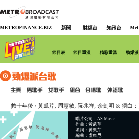
METROFINANCE.BIZ
Met
新聞
財經台
知訊台
節目表
節目重溫
精彩重溫
勁爆派
數十年後
/
黃凱芹, 周慧敏, 阮兆祥, 余劍明 & 獨白
唱片公司：AS Music
作曲：黃凱芹
填詞：黃凱芹
編曲：盧東尼