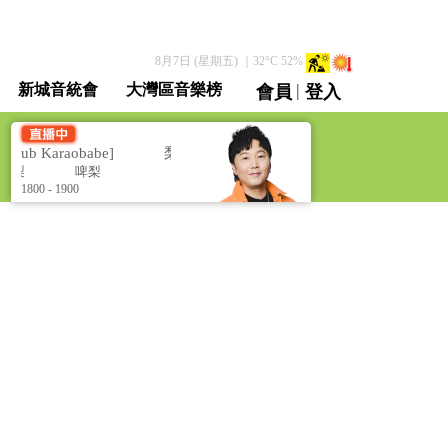
8月7日 (星期五)
｜
32
°C
52
%
|
新城音統會
大灣區音樂榜
會員
登入
直播 / 重溫
ub Karaobabe]
梨事會 卡拉 O!BABE [Barry's Hub Karaobabe
啤梨
啤梨
1800 - 1900