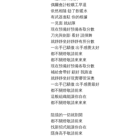
偶爾會計較曠工早退
依然相隨 攰了飲暖水
有武器進駐 你的根據
一見面 就結隊
現在預備好預備各取分數
刀光與劍影 看好 請揮舞
就靜靜坐好靜靜有所分數
一出手已驕傲 出手感覺太好
都不關燈敬請前來
都不關燈敬請來來來
現在預備好預備各取分數
補給會帶好 顧好 我路途
就靜靜坐好現實哪管深奧
一出手已驕傲 出手感覺最好
都不關燈敬請前來
這般組織能讓你自在
都不關燈敬請來來來
阻擋的一切就割開
都不關燈敬請前來
找新招式能讓你自在
隱身高手敬請前來