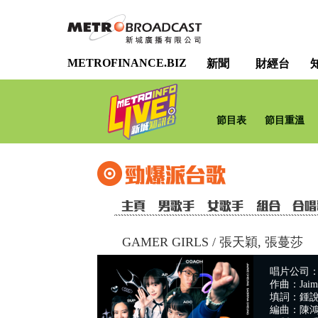
METROFINANCE.BIZ
新聞
財經台
節目表
節目重溫
GAMER GIRLS
/
張天穎, 張蔓莎
唱片公司：Stay
作曲：Jaime 
填詞：鍾
編曲：陳鴻輝,