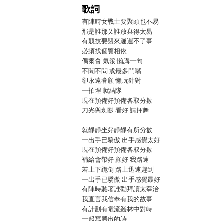
歌詞
有陣時女戰士要聚頭也不易
那是誰那又誰放棄得太易
有競技要襲來遲遲不了事
必須找個竇相依
偶爾會 氣餒 懶講一句
不聞不問 或最多鬥嘴
卻永遠眷顧 懶玩針對
一拍埋 就結隊
現在預備好預備各取分數
刀光與劍影 看好 請揮舞
就靜靜坐好靜靜有所分數
一出手已驕傲 出手感覺太好
現在預備好預備各取分數
補給會帶好 顧好 我路途
若上下跪倒 路上迅速趕到
一出手已驕傲 出手感覺最好
有陣時聽著誰勸拜讀太宰治
我直言我信奉有我的故事
有計劃有電流叢林中對峙
一起寫勝出的詩