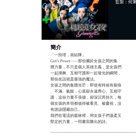
監製：何秉
簡介
「一拍埋，就結隊」
Girl’s Power——那份屬於女孩之間的集
體力量，不只是個人英雄主義，是女孩們
一起揮舞、互相守護和一起發光的瞬間，
那份友誼就是最強的魔法。
女孩之間的集體光芒：即使有時候有裂痕
、不滿、氣餒，心底卻永遠齊心、互相守
護，這份力量不張揚，卻深沉而持久，每
個女孩的本領都值得被看見、被慶祝，沒
有誰該隱藏自己。
我們在電流的叢林裡，用女孩子們溫柔又
堅定的力量，一同書寫勝出的詩。