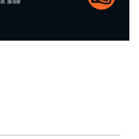
舜, 陳鴻輝